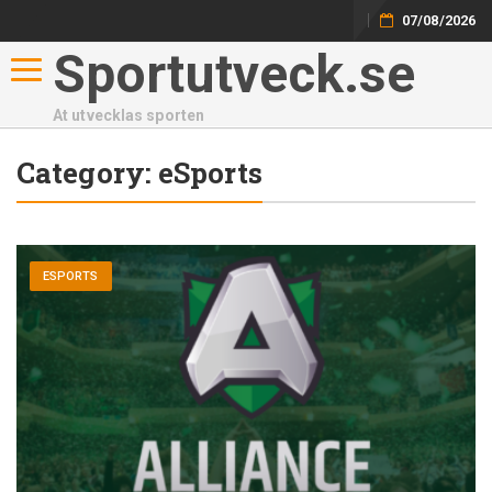
07/08/2026
Sportutveck.se
Toggle navigation
At utvecklas sporten
Category:
eSports
ESPORTS