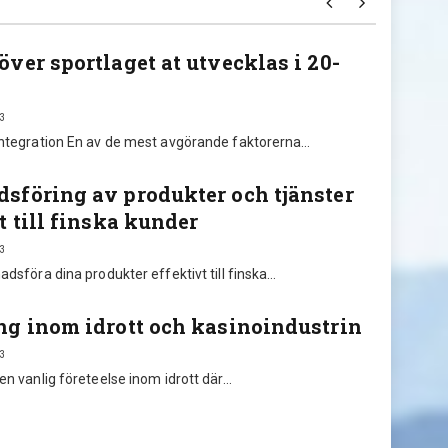
ver sportlaget at utvecklas i 20-
Sportu
Anna
kombi
3
integration En av de mest avgörande faktorerna…
Boss
Idag handla
sföring av produkter och tjänster
människor e
t till finska kunder
3
adsföra dina produkter effektivt till finska…
ng inom idrott och kasinoindustrin
3
en vanlig företeelse inom idrott där…