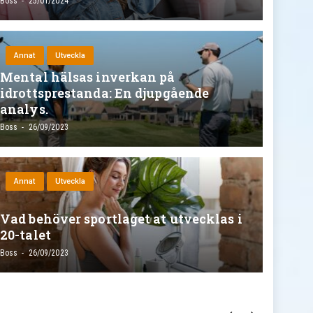
Boss
25/01/2024
Annat
Utveckla
Mental hälsas inverkan på
idrottsprestanda: En djupgående
analys.
Boss
26/09/2023
Annat
Utveckla
Vad behöver sportlaget at utvecklas i
20-talet
Boss
26/09/2023