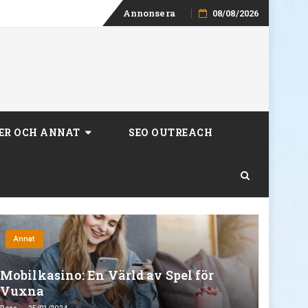
Skip
Annonsera
08/08/2026
to
content
ER OCH ANNAT
SEO OUTREACH
Annat
Mobilkasino: En Värld av Spel för
Vuxna