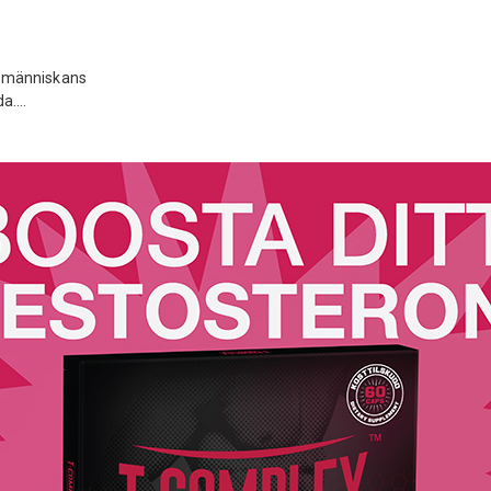
v människans
da.…