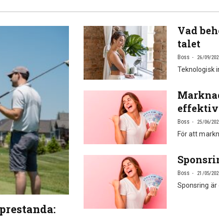
Vad behö
talet
Boss
26/09/202
Teknologisk 
Marknad
effektiv
Boss
25/06/202
För att markn
Sponsri
Boss
21/05/202
Sponsring är 
sprestanda: