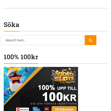
Söka
Search
Search
for:
100% 100kr