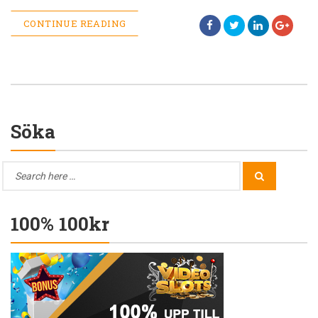
CONTINUE READING
Söka
Search
Search
for:
100% 100kr