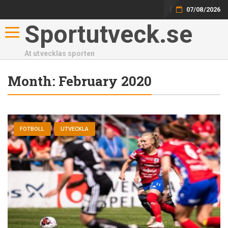
07/08/2026
Sportutveck.se
Toggle navigation
At utvecklas sporten
Month:
February 2020
FOTBOLL
UTVECKLA