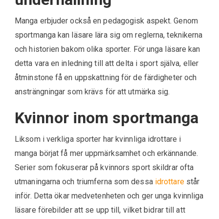
Manga erbjuder också en pedagogisk aspekt. Genom
sportmanga kan läsare lära sig om reglerna, teknikerna
och historien bakom olika sporter. För unga läsare kan
detta vara en inledning till att delta i sport själva, eller
åtminstone få en uppskattning för de färdigheter och
ansträngningar som krävs för att utmärka sig.
Kvinnor inom sportmanga
Liksom i verkliga sporter har kvinnliga idrottare i
manga börjat få mer uppmärksamhet och erkännande.
Serier som fokuserar på kvinnors sport skildrar ofta
utmaningarna och triumferna som dessa
idrottare
står
inför. Detta ökar medvetenheten och ger unga kvinnliga
läsare förebilder att se upp till, vilket bidrar till att