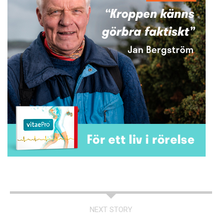
NEXT STORY