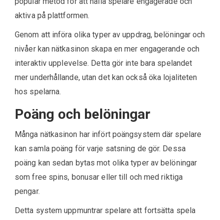
populär metod för att hålla spelare engagerade och
aktiva på plattformen.
Genom att införa olika typer av uppdrag, belöningar och
nivåer kan nätkasinon skapa en mer engagerande och
interaktiv upplevelse. Detta gör inte bara spelandet
mer underhållande, utan det kan också öka lojaliteten
hos spelarna.
Poäng och belöningar
Många nätkasinon har infört poängsystem där spelare
kan samla poäng för varje satsning de gör. Dessa
poäng kan sedan bytas mot olika typer av belöningar
som free spins, bonusar eller till och med riktiga
pengar.
Detta system uppmuntrar spelare att fortsätta spela