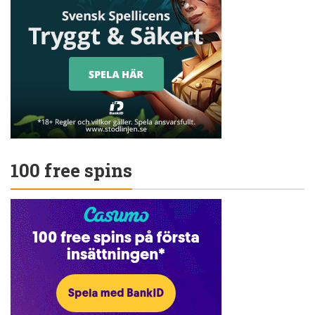
100 free spins