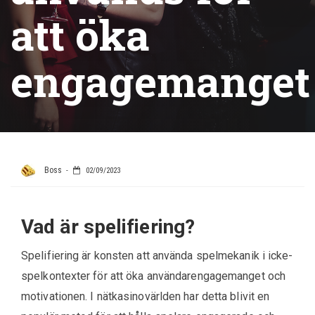
att öka
engagemanget
Boss
02/09/2023
Vad är spelifiering?
Spelifiering är konsten att använda spelmekanik i icke-
spelkontexter för att öka användarengagemanget och
motivationen. I nätkasinovärlden har detta blivit en