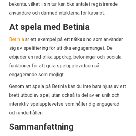
bekanta, vilket i sin tur kan öka antalet registrerade
användare och därmed intäkterna för kasinot.
At spela med Betinia
Betinia
är ett exempel på ett nätkasino som använder
sig av spelifiering för att öka engagemanget. De
erbjuder en rad olika uppdrag, belöningar och sociala
funktioner för att göra spelupplevelsen så
engagerande som möjligt.
Genom att spela på Betinia kan du inte bara njuta av ett
brett utbud av spel, utan också ta del av en unik och
interaktiv spelupplevelse som håller dig engagerad
och underhållen.
Sammanfattning