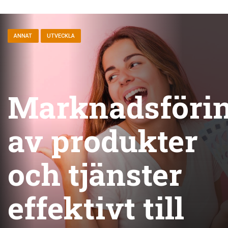
ANNAT
UTVECKLA
Marknadsföri
av produkter
och tjänster
effektivt till