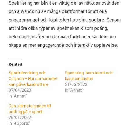
Spelifiering har blivit en viktig del av nätkasinovärlden
och används nu av många plattformar för att öka
engagemanget och lojaliteten hos sina spelare. Genom
att införa olika typer av spelmekanik som poäng,
belöningar, nivåer och sociala funktioner kan kasinon
skapa en mer engagerande och interaktiv upplevelse.
Related
Sportutveckling och
Sponsring inom idrott och
Casinon – Hur samarbetet
kasinoindustrin
kan påverka idrottare
21/05/2023
07/04/2023
In "Annat"
In "Annat"
Den ultimata guiden till
betting på e-sport
26/01/2022
In "eSports"