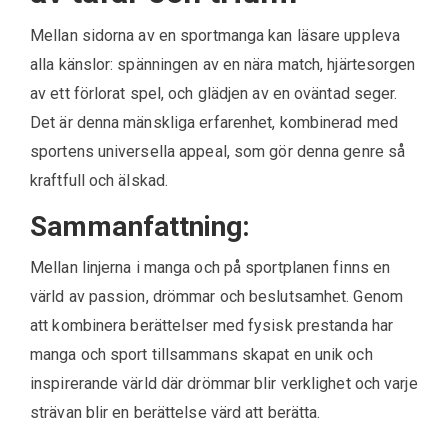
Mellan sidorna av en sportmanga kan läsare uppleva
alla känslor: spänningen av en nära match, hjärtesorgen
av ett förlorat spel, och glädjen av en oväntad seger.
Det är denna mänskliga erfarenhet, kombinerad med
sportens universella appeal, som gör denna genre så
kraftfull och älskad.
Sammanfattning:
Mellan linjerna i manga och på sportplanen finns en
värld av passion, drömmar och beslutsamhet. Genom
att kombinera berättelser med fysisk prestanda har
manga och sport tillsammans skapat en unik och
inspirerande värld där drömmar blir verklighet och varje
strävan blir en berättelse värd att berätta.