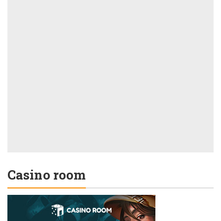
Casino room