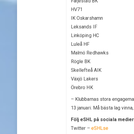
Färjestad BK
HV71
IK Oskarshamn
Leksands IF
Linköping HC
Luleå HF
Malmö Redhawks
Rögle BK
Skellefteå AIK
Växjö Lakers
Örebro HK
– Klubbarnas stora engageman
13 januari. Må bästa lag vinna
Följ eSHL på sociala medie
Twitter –
eSHLse