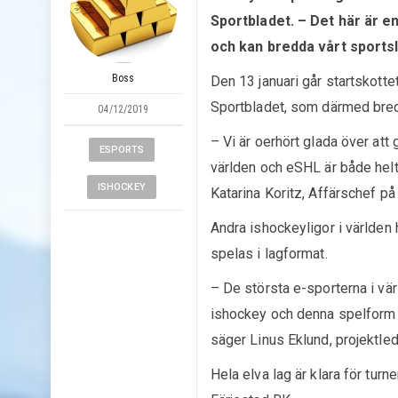
Sportbladet. – Det här är en
och kan bredda vårt sports
Boss
Den 13 januari går startskott
Sportbladet, som därmed bred
04/12/2019
– Vi är oerhört glada över at
ESPORTS
världen och eSHL är både helt 
ISHOCKEY
Katarina Koritz, Affärschef på
Andra ishockeyligor i världen 
spelas i lagformat.
– De största e-sporterna i vär
ishockey och denna spelform d
säger Linus Eklund, projektle
Hela elva lag är klara för turne