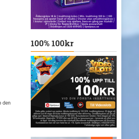
100% 100kr
p den