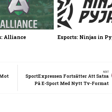
: Alliance
Esports: Ninjas in P
NEXT
 Mot
Next
SportExpressen Fortsätter Att Satsa
Post:
På E-Sport Med Nytt Tv-Format