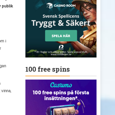
y publik
om i
r
igan
100 free spins
n
 vinna,