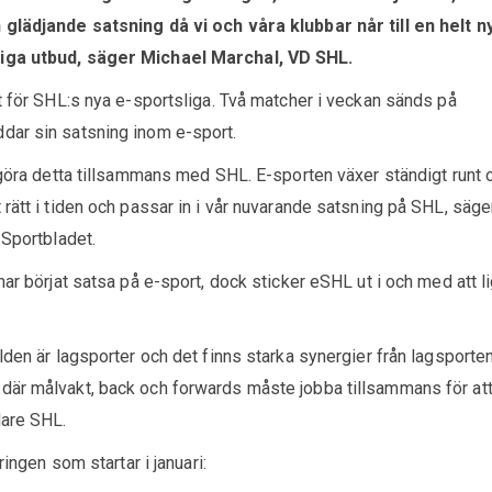
 glädjande satsning då vi och våra klubbar når till en helt n
liga utbud, säger Michael Marchal, VD SHL.
et för SHL:s nya e-sportsliga. Två matcher i veckan sänds på
dar sin satsning inom e-sport.
t göra detta tillsammans med SHL. E-sporten växer ständigt runt 
rätt i tiden och passar in i vår nuvarande satsning på SHL, säge
 Sportbladet.
har börjat satsa på e-sport, dock sticker eSHL ut i och med att l
lden är lagsporter och det finns starka synergier från lagsporte
är målvakt, back och forwards måste jobba tillsammans för att
dare SHL.
ringen som startar i januari: