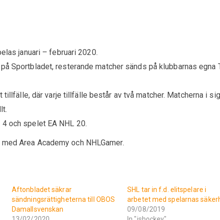
pelas januari – februari 2020.
 på Sportbladet, resterande matcher sänds på klubbarnas egna 
illfälle, där varje tillfälle består av två matcher. Matcherna i sig
lt.
 4 och spelet EA NHL 20.
te med Area Academy och NHLGamer.
Aftonbladet säkrar
SHL tar in f.d. elitspelare i
sändningsrättigheterna till OBOS
arbetet med spelarnas säker
Damallsvenskan
09/08/2019
13/02/2020
In "ishockey"