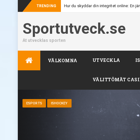
TRENDING
Sportutveck.se
At utvecklas sporten
Skip
UTVECKLA
I
VÄLKOMNA
to
content
VÄLITTÖMÄT CAS
ESPORTS
ISHOCKEY