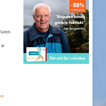
Twitch-
 är
het