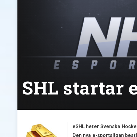
SHL startar 
eSHL heter Svenska Hockey
Den nya e-sportsligan består