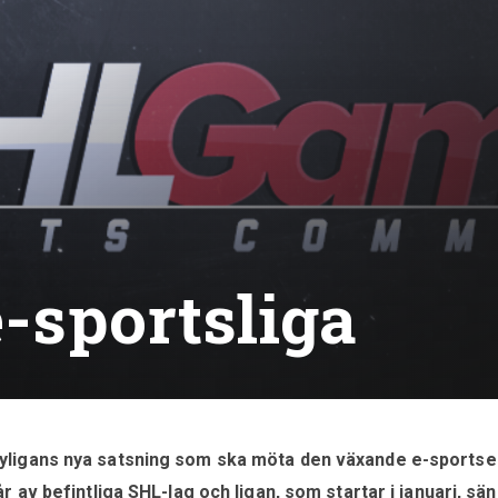
e-sportsliga
ligans nya satsning som ska möta den växande e-sportse
 av befintliga SHL-lag och ligan, som startar i januari, sä