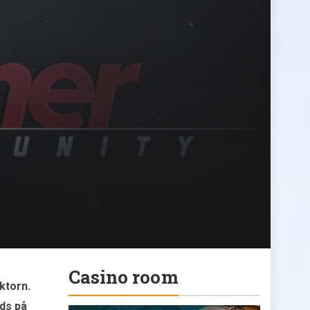
Casino room
ktorn.
nds på