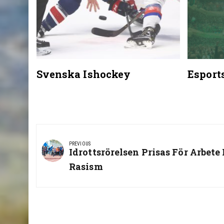
Svenska Ishockey
Esports
Post
navigation
PREVIOUS
Previous
Idrottsrörelsen Prisas För Arbete
Post:
Rasism