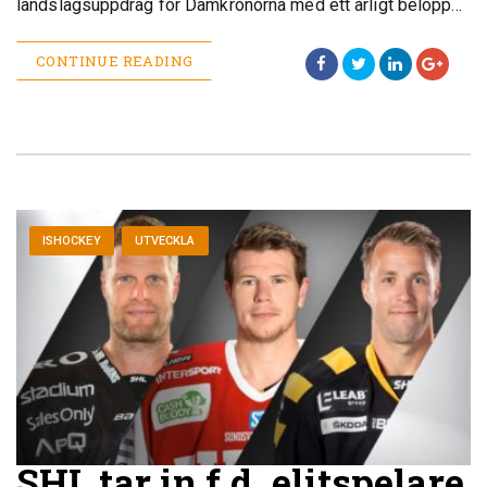
landslagsuppdrag för Damkronorna med ett årligt belopp…
CONTINUE READING
ISHOCKEY
UTVECKLA
SHL tar in f.d. elitspelare