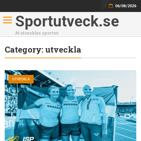
06/08/2026
Sportutveck.se
Toggle navigation
At utvecklas sporten
Category:
utveckla
UTVECKLA