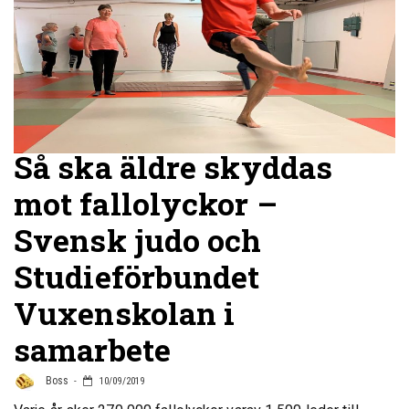
Så ska äldre skyddas
mot fallolyckor –
Svensk judo och
Studieförbundet
Vuxenskolan i
samarbete
Boss
10/09/2019