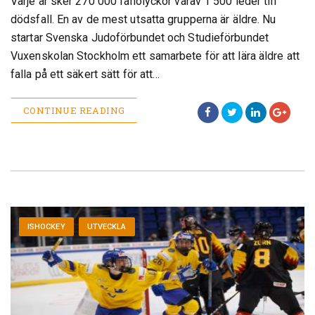
Varje år sker 270 000 fallolyckor varav 1 500 leder till
dödsfall. En av de mest utsatta grupperna är äldre. Nu
startar Svenska Judoförbundet och Studieförbundet
Vuxenskolan Stockholm ett samarbete för att lära äldre att
falla på ett säkert sätt för att…
CONTINUE READING
ISHOCKEY
UTVECKLA