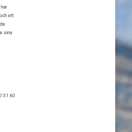
 har
och att
oda
a sina
0 51 60