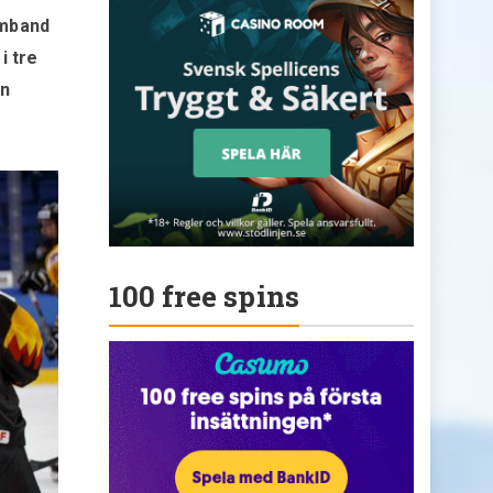
amband
i tre
en
100 free spins