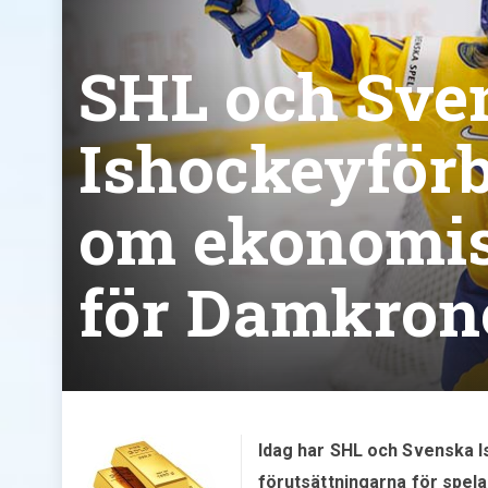
SHL och Sve
Ishockeyför
om ekonomis
för Damkron
Idag har SHL och Svenska 
förutsättningarna för spel