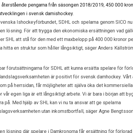
 återstående pengarna från säsongen 2018/2019, 450 000 kronor
itutvecklingen i svensk damishockey.
enska Ishockeyförbundet, SDHL och spelarna genom SICO nu
ta en lösning. För att trygga den ekonomiska ersättningen vad gäll
er SHL att stå för den med ett maxbelopp på 400 000 kronor per
na hitta en struktur som håller långsiktigt, säger Anders Källströ
förutsättningarna för SDHL att kunna ersätta spelare för förl
 i landslagsverksamheten är positivt för svensk damhockey. Vårt 
som på herrsidan, får möjligheter att själva öka det kommersiella
 vår egen liga är ett långsiktigt arbete. Vi är bara i början att b
ara på. Med hjälp av SHL kan vi nu ta ansvar att ge spelarna
andslagsverksamheten utan inkomstbortfall, säger Agne Bengtsson
n lösning där spelare i Damkronorna får ersättning för förlorad