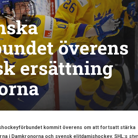
nska
bundet överens
k ersättning
orna
Ishockeyförbundet kommit överens om att fortsatt stärka
arna i Damkronorna och svensk elitdamishockey. SHL:s sty