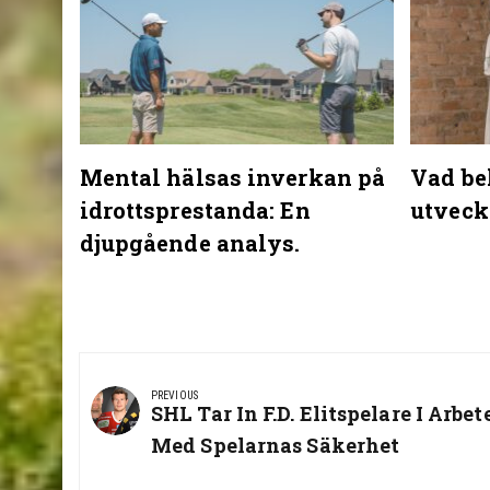
d
Mental hälsas inverkan på
Vad be
idrottsprestanda: En
utveckl
djupgående analys.
Post
navigation
PREVIOUS
Previous
SHL Tar In F.d. Elitspelare I Arbet
Post:
Med Spelarnas Säkerhet