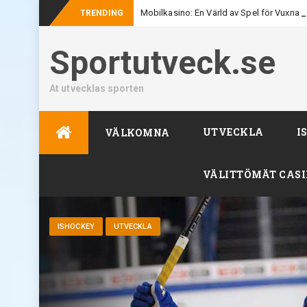
Mobilkasino: En Värld av Spel för Vuxna
TRENDING
Sportutveck.se
At utvecklas sporten
Skip
UTVECKLA
I
VÄLKOMNA
to
content
VÄLITTÖMÄT CAS
ISHOCKEY
UTVECKLA