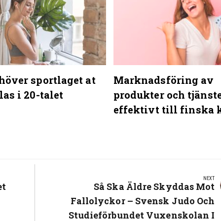
höver sportlaget at
Marknadsföring av
as i 20-talet
produkter och tjänst
effektivt till finska
NEXT
et
Next
Så Ska Äldre Skyddas Mot
Post:
Fallolyckor – Svensk Judo Och
Studieförbundet Vuxenskolan I