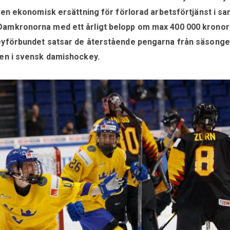
a en ekonomisk ersättning för förlorad arbetsförtjänst i s
amkronorna med ett årligt belopp om max 400 000 kronor 
keyförbundet satsar de återstående pengarna från säsong
gen i svensk damishockey.