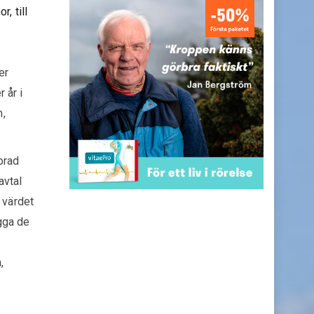
, till
er
 år i
m,
orad
avtal
 värdet
ygga de
,