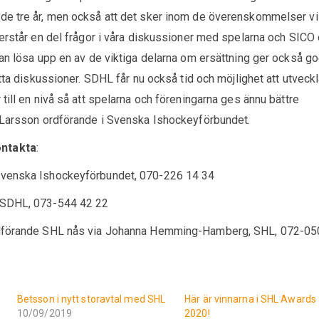
de tre år, men också att det sker inom de överenskommelser vi
terstår en del frågor i våra diskussioner med spelarna och SICO 
kan lösa upp en av de viktiga delarna om ersättning ger också g
atta diskussioner. SDHL får nu också tid och möjlighet att utveckl
till en nivå så att spelarna och föreningarna ges ännu bättre
s Larsson ordförande i Svenska Ishockeyförbundet.
ontakta
:
Svenska Ishockeyförbundet, 070-226 14 34
 SDHL, 073-544 42 22
rdförande SHL nås via Johanna Hemming-Hamberg, SHL, 072-05
Betsson i nytt storavtal med SHL
Här är vinnarna i SHL Awards
10/09/2019
2020!