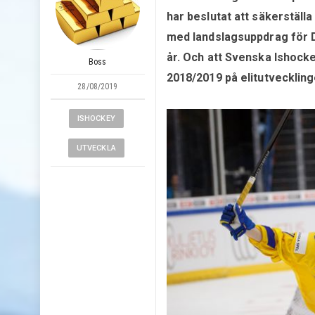
har beslutat att säkerställ
med landslagsuppdrag för D
år. Och att Svenska Ishoc
Boss
2018/2019 på elitutvecklin
28/08/2019
ISHOCKEY
UTVECKLA