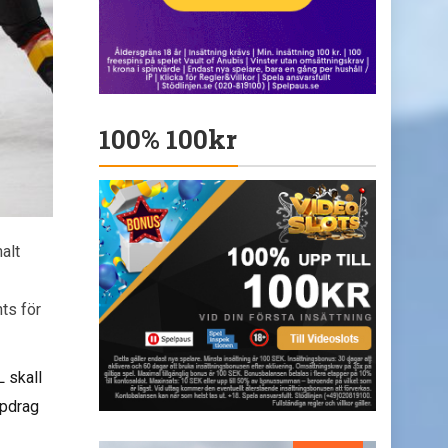
100% 100kr
alt
ts för
 skall
ppdrag