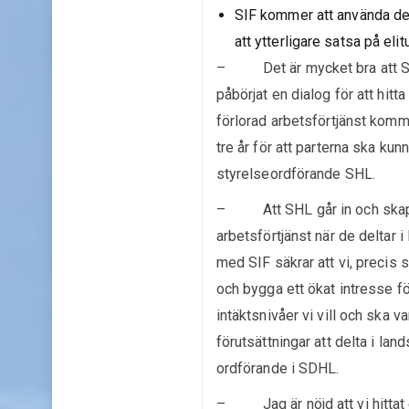
SIF kommer att använda de
att ytterligare satsa på el
– Det är mycket bra att Sv
påbörjat en dialog för att hit
förlorad arbetsförtjänst komm
tre år för att parterna ska kun
styrelseordförande SHL.
– Att SHL går in och skapar 
arbetsförtjänst när de deltar
med SIF säkrar att vi, precis 
och bygga ett ökat intresse för
intäktsnivåer vi vill och ska v
förutsättningar att delta i l
ordförande i SDHL.
– Jag är nöjd att vi hittat e