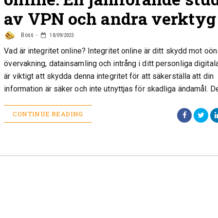
av VPN och andra verktyg
Boss
18/09/2023
Vad är integritet online? Integritet online är ditt skydd mot oö
övervakning, datainsamling och intrång i ditt personliga digitala
är viktigt att skydda denna integritet för att säkerställa att din
information är säker och inte utnyttjas för skadliga ändamål. D
CONTINUE READING