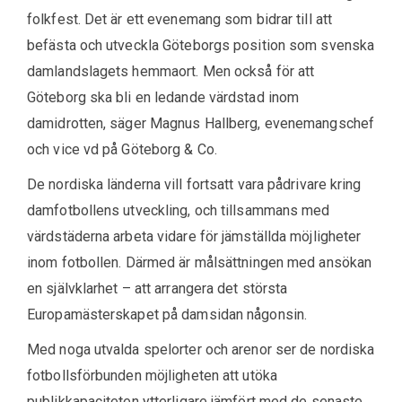
folkfest. Det är ett evenemang som bidrar till att
befästa och utveckla Göteborgs position som svenska
damlandslagets hemmaort. Men också för att
Göteborg ska bli en ledande värdstad inom
damidrotten, säger Magnus Hallberg, evenemangschef
och vice vd på Göteborg & Co.
De nordiska länderna vill fortsatt vara pådrivare kring
damfotbollens utveckling, och tillsammans med
värdstäderna arbeta vidare för jämställda möjligheter
inom fotbollen. Därmed är målsättningen med ansökan
en självklarhet – att arrangera det största
Europamästerskapet på damsidan någonsin.
Med noga utvalda spelorter och arenor ser de nordiska
fotbollsförbunden möjligheten att utöka
publikkapaciteten ytterligare jämfört med de senaste