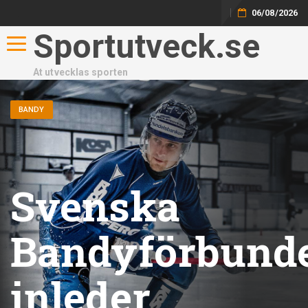
06/08/2026
Sportutveck.se
Toggle navigation
At utvecklas sporten
BANDY
Svenska
Bandyförbund
inleder