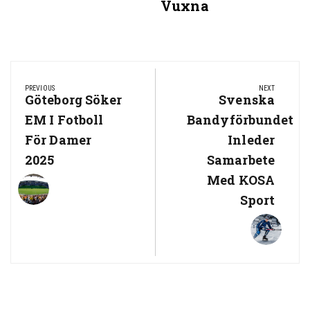
Vuxna
Post
navigation
PREVIOUS
NEXT
Previous
Göteborg Söker
Next
Svenska
Post:
Post:
EM I Fotboll
Bandyförbundet
För Damer
Inleder
2025
Samarbete
Med KOSA
Sport