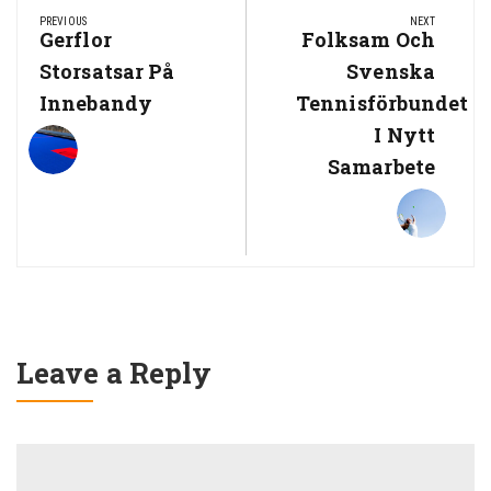
navigation
PREVIOUS
NEXT
Previous
Gerflor
Next
Folksam Och
Post:
Post:
Storsatsar På
Svenska
Innebandy
Tennisförbundet
I Nytt
Samarbete
Leave a Reply