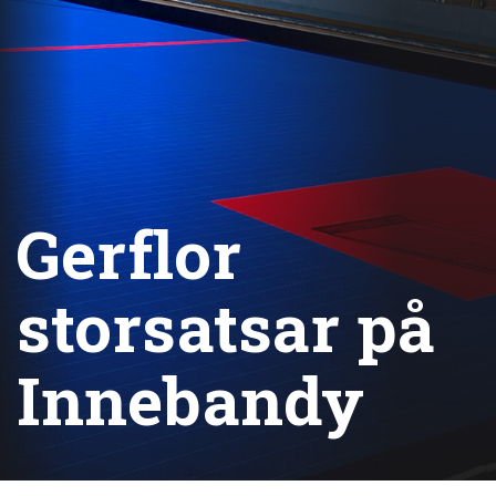
Gerflor
storsatsar på
Innebandy