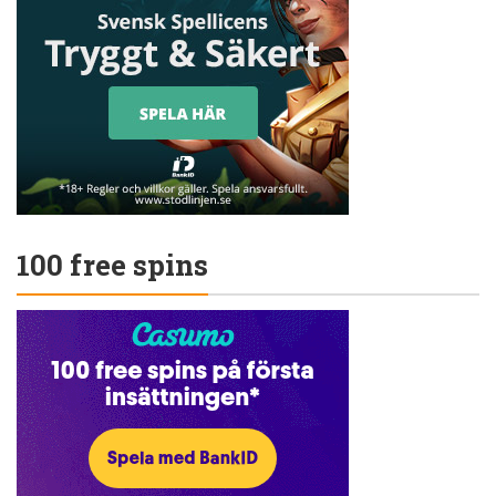
100 free spins