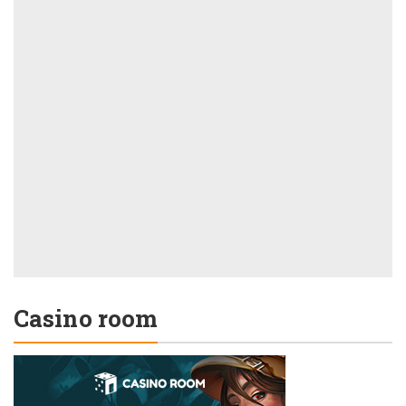
Casino room