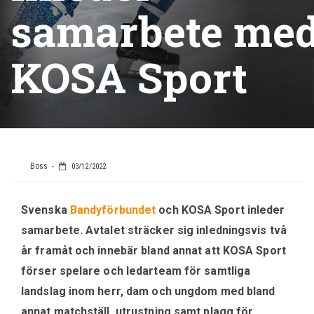
samarbete me
KOSA Sport
Boss
03/12/2022
Svenska
Bandyförbundet
och KOSA Sport inleder
samarbete. Avtalet sträcker sig inledningsvis två
år framåt och innebär bland annat att KOSA Sport
förser spelare och ledarteam för samtliga
landslag inom herr, dam och ungdom med bland
annat matchställ, utrustning samt plagg för