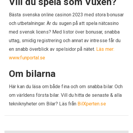
Vill du spela som Vuxen?
Bästa svenska online casinon 2023 med stora bonusar
och utbetalningar. Är du sugen på att spela nätcasino
med svensk licens? Med listor över bonusar, snabba
uttag, smidig registrering och annat av intresse får du
en snabb överblick av spelsidor på nätet.
Läs mer:
www.funportal.se
Om bilarna
Här kan du läsa om både fina och om snabba bilar. Och
om världens första bilar. Vill du hitta de senaste & alla
tekniknyheter om Bilar? Läs från
BilXperten.se