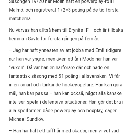
Säsongen 19/20 har Molin haft en powerplay-roll i
Malmö, och registrerat 1+2=3 poäng på de tio första
matcherna.
Nu värvas han alltså hem till Brynäs IF – och är tillbaka
hemma i Gävle för första gången på fem år.
– Jag har haft ynnesten av att jobba med Emil tidigare
när han var yngre, men även ett år i Modo när han var
”vuxen”. Då var han en härförare där och hade en
fantastisk säsong med 51 poäng i allsvenskan. Vi får
in en smart och tänkande hockeyspelare. Han kan göra
mål, han kan passa – han kan också, något alla kanske
inte ser, spela i defensiva situationer. Han gör det bra i
alla spelformer, både powerplay och boxplay, säger
Michael Sundlöv.
– Han har haft ett tufft år med skador, men vi vet vad