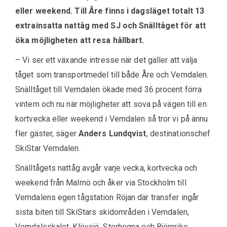
eller weekend. Till Åre finns i dagsläget totalt 13
extrainsatta nattåg med SJ och Snälltåget för att
öka möjligheten att resa hållbart.
– Vi ser ett växande intresse när det gäller att välja
tåget som transportmedel till både Åre och Vemdalen.
Snälltåget till Vemdalen ökade med 36 procent förra
vintern och nu när möjligheter att sova på vägen till en
kortvecka eller weekend i Vemdalen så tror vi på ännu
fler gäster, säger
Anders Lundqvist
, destinationschef
SkiStar Vemdalen.
Snälltågets nattåg avgår varje vecka, kortvecka och
weekend från Malmö och åker via Stockholm till
Vemdalens egen tågstation Röjan där transfer ingår
sista biten till SkiStars skidområden i Vemdalen;
Vemdalsskalet, Klövsjö, Storhogna och Björnrike.