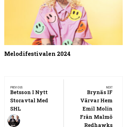
Melodifestivalen 2024
Post
navigation
PREVIOUS
NEXT
Previous
Betsson I Nytt
Next
Brynäs IF
Post:
Post:
Storavtal Med
Värvar Hem
SHL
Emil Molin
Från Malmö
Redhawks