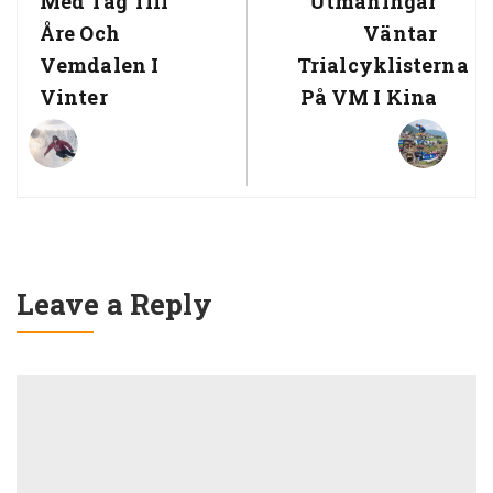
Med Tåg Till
Utmaningar
Åre Och
Väntar
Vemdalen I
Trialcyklisterna
Vinter
På VM I Kina
Leave a Reply