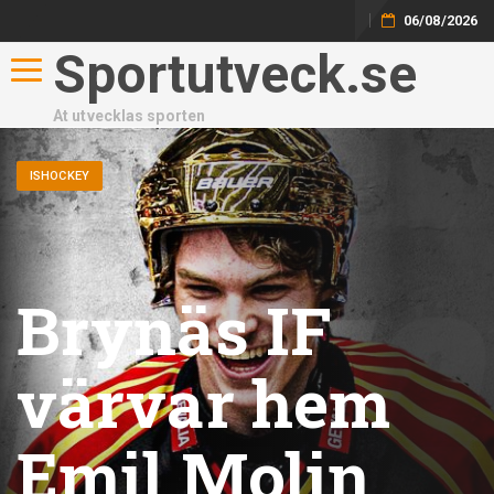
06/08/2026
Sportutveck.se
Toggle navigation
At utvecklas sporten
ISHOCKEY
Brynäs IF
värvar hem
Emil Molin