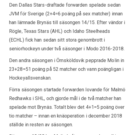
Den Dallas Stars-draftade forwarden spelade sedan
JVM för Sverige (2+4=6 poäng på sex matcher) innan
han lämnade Brynäs till säsongen 14/15. Efter vändor i
Rögle, Texas Stars (AHL) och Idaho Steelheads
(ECHL) fick han sedan sitt stora genombrott i
seniorhockeyn under två säsonger i Modo 2016-2018.
Den andra säsongen i Örnsköldsvik pepprade Molin in
23+28=51 poäng på 52 matcher och vann poängligan i
Hockeyallsvenskan.
Förra säsongen startade forwarden lovande för Malmö
Redhawks i SHL, och gjorde mål i de två matcher han
spelade mot Brynäs. Totalt blev det 4+1=5 poäng över
tio matcher – innan en knäoperation i december 2018
ställde in resten av säsongen.