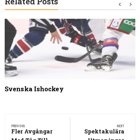
Related Posts
Svenska Ishockey
Post
navigation
PREVIOUS
NEXT
Previous
Fler Avgångar
Next
Spektakulära
Post:
Post: