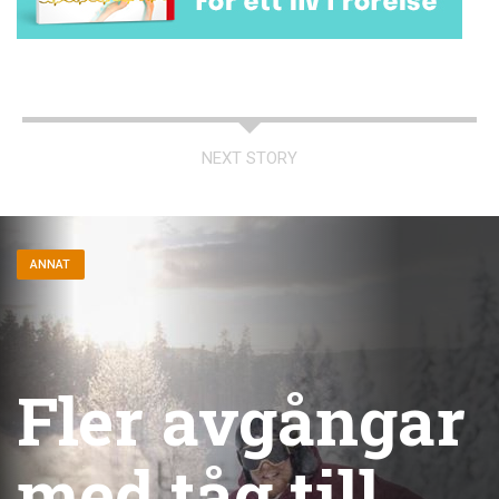
NEXT STORY
ANNAT
Fler avgångar
med tåg till