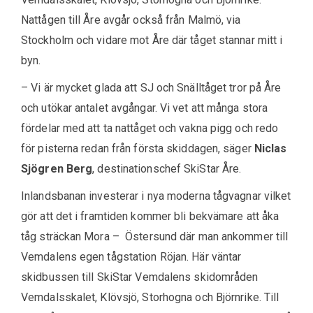
Nattågen till Åre avgår också från Malmö, via
Stockholm och vidare mot Åre där tåget stannar mitt i
byn.
– Vi är mycket glada att SJ och Snälltåget tror på Åre
och utökar antalet avgångar. Vi vet att många stora
fördelar med att ta nattåget och vakna pigg och redo
för pisterna redan från första skiddagen, säger
Niclas
Sjögren Berg
, destinationschef SkiStar Åre.
Inlandsbanan investerar i nya moderna tågvagnar vilket
gör att det i framtiden kommer bli bekvämare att åka
tåg sträckan Mora – Östersund där man ankommer till
Vemdalens egen tågstation Röjan. Här väntar
skidbussen till SkiStar Vemdalens skidområden
Vemdalsskalet, Klövsjö, Storhogna och Björnrike. Till