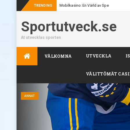
Mobilkasino: En Värld av Spel för Vuxna
TRENDING
Sportutveck.se
At utvecklas sporten
Skip
UTVECKLA
I
VÄLKOMNA
to
content
VÄLITTÖMÄT CAS
ANNAT