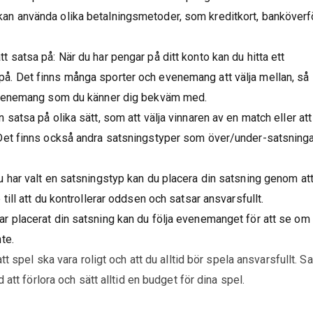
an använda olika betalningsmetoder, som kreditkort, banköverf
tt satsa på: När du har pengar på ditt konto kan du hitta ett
å. Det finns många sporter och evenemang att välja mellan, så s
t evenemang som du känner dig bekväm med.
 satsa på olika sätt, som att välja vinnaren av en match eller at
 Det finns också andra satsningstyper som över/under-satsninga
u har valt en satsningstyp kan du placera din satsning genom at
 till att du kontrollerar oddsen och satsar ansvarsfullt.
ar placerat din satsning kan du följa evenemanget för att se om 
te.
tt spel ska vara roligt och att du alltid bör spela ansvarsfullt. S
 att förlora och sätt alltid en budget för dina spel.