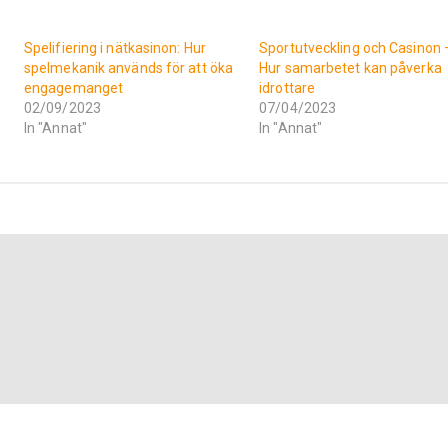
Spelifiering i nätkasinon: Hur
Sportutveckling och Casinon 
spelmekanik används för att öka
Hur samarbetet kan påverka
engagemanget
idrottare
02/09/2023
07/04/2023
In "Annat"
In "Annat"