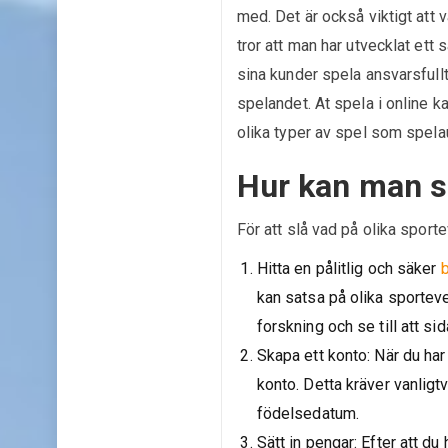
med. Det är också viktigt att
tror att man har utvecklat ett
sina kunder spela ansvarsfullt
spelandet. At spela i online 
olika typer av spel som spela
Hur kan man s
För att slå vad på olika spor
Hitta en pålitlig och säker
kan satsa på olika sporteve
forskning och se till att si
Skapa ett konto: När du har
konto. Detta kräver vanligt
födelsedatum.
Sätt in pengar: Efter att du