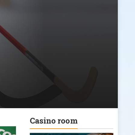
Casino room