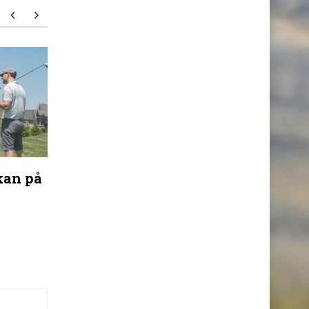
Vad behöver sportlaget at
Hur d
utvecklas i 20-talet
integr
jämfö
och a
kan på